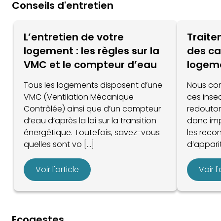
Conseils d'entretien
L’entretien de votre
Traite
logement : les règles sur la
des ca
VMC et le compteur d’eau
logem
Tous les logements disposent d’une
Nous con
VMC (Ventilation Mécanique
ces inse
Contrôlée) ainsi que d’un compteur
redouton
d’eau d’après la loi sur la transition
donc im
énergétique. Toutefois, savez-vous
les recon
quelles sont vo [...]
d’apparit
Voir l'article
Voir l'
Ecogestes