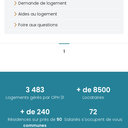
Demande de logement
Aides au logement
Foire aux questions
1
3 483
+ de 8500
Logements gérés par
OPH 31
Locataires
+ de 240
72
Résidences sur près de
90
Salariés s'occupent de vous
communes