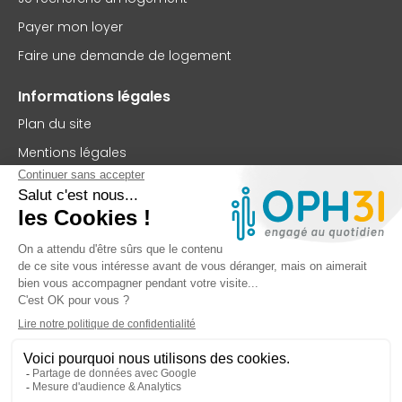
Payer mon loyer
Faire une demande de logement
Informations légales
Plan du site
Mentions légales
Politique de confidentialité
Accessibilité : partiellement conforme
Nous contacter
OPH31
75 rue Saint-Jean
BP 63102
31131 Balma Cedex
TEL : 05 62 73 56 00
FAX : 05 61 99 32 99