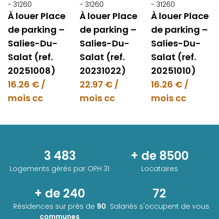
- 31260
- 31260
- 31260
À louer Place
À louer Place
À louer Place
de parking –
de parking –
de parking –
Salies-Du-
Salies-Du-
Salies-Du-
Salat (ref.
Salat (ref.
Salat (ref.
20251008)
20231022)
20251010)
16.26 € /
22.97 € /
16.26 € /
mois cc
mois cc
mois cc
3 483
+ de 8500
Logements gérés par
OPH 31
Locataires
+ de 240
72
Résidences sur près de
90
Salariés s'occupent de vous
communes