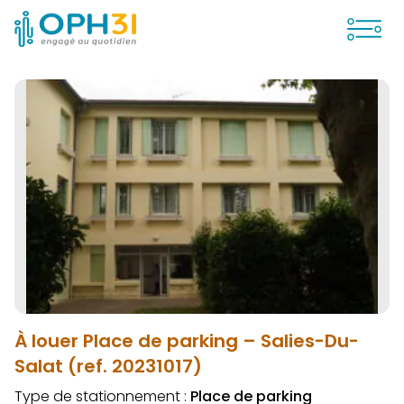
Ouvrir
À louer Place de parking – Salies-Du-
Salat (ref. 20231017)
Type de stationnement :
Place de parking