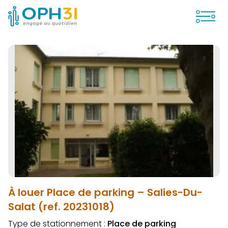
Ouvrir
À louer Place de parking – Salies-Du-
Salat (ref. 20231018)
Type de stationnement :
Place de parking