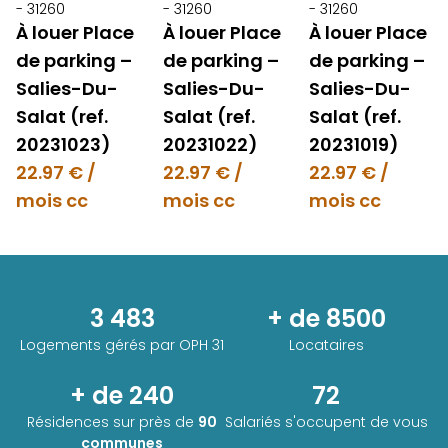
- 31260
- 31260
- 31260
À louer Place
À louer Place
À louer Place
de parking –
de parking –
de parking –
Salies-Du-
Salies-Du-
Salies-Du-
Salat (ref.
Salat (ref.
Salat (ref.
20231023)
20231022)
20231019)
22.97 € /
22.97 € /
22.97 € /
mois cc
mois cc
mois cc
3 483
+ de 8500
Logements gérés par
OPH 31
Locataires
+ de 240
72
Résidences sur près de
90
Salariés s'occupent de vous
communes