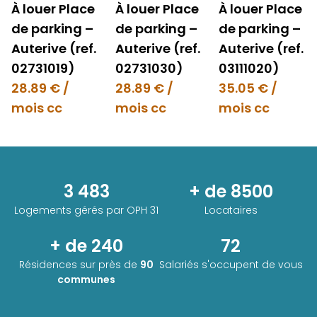
À louer Place
À louer Place
À louer Place
de parking –
de parking –
de parking –
Auterive (ref.
Auterive (ref.
Auterive (ref.
02731019)
02731030)
03111020)
28.89 € /
28.89 € /
35.05 € /
mois cc
mois cc
mois cc
3 483
+ de 8500
Logements gérés par
OPH 31
Locataires
+ de 240
72
Résidences sur près de
90
Salariés s'occupent de vous
communes