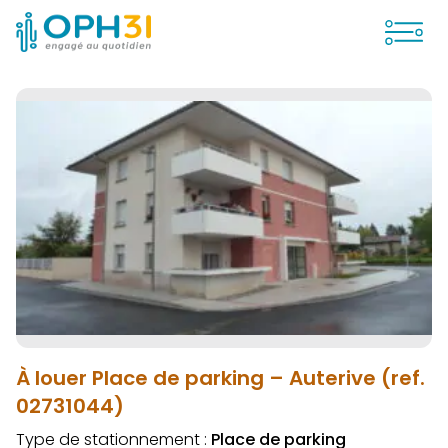
Ouvrir
À louer Place de parking – Auterive (ref.
02731044)
Type de stationnement :
Place de parking