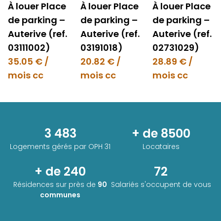
À louer Place
À louer Place
À louer Place
de parking –
de parking –
de parking –
Auterive (ref.
Auterive (ref.
Auterive (ref.
03111002)
03191018)
02731029)
35.05 € /
20.82 € /
28.89 € /
mois cc
mois cc
mois cc
3 483
+ de 8500
Logements gérés par
OPH 31
Locataires
+ de 240
72
Résidences sur près de
90
Salariés s'occupent de vous
communes