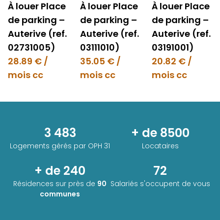
À louer Place
À louer Place
À louer Place
de parking –
de parking –
de parking –
Auterive (ref.
Auterive (ref.
Auterive (ref.
02731005)
03111010)
03191001)
28.89 € /
35.05 € /
20.82 € /
mois cc
mois cc
mois cc
3 483
+ de 8500
Logements gérés par
OPH 31
Locataires
+ de 240
72
Résidences sur près de
90
Salariés s'occupent de vous
communes