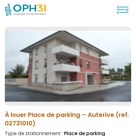
Ouvrir
À louer Place de parking – Auterive (ref.
02731010)
Type de stationnement :
Place de parking