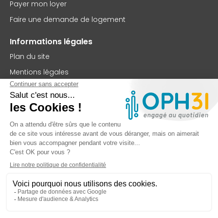
Payer mon loyer
Faire une demande de logement
Informations légales
Plan du site
Mentions légales
Politique de confidentialité
Accessibilité : partiellement conforme
Nous contacter
OPH31
75 rue Saint-Jean
BP 63102
31131 Balma Cedex
TEL : 05 62 73 56 00
FAX : 05 61 99 32 99
Contactez-nous