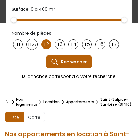
Surface: 0 à 400 m²
Nombre de pièces
T1
T1
T2
T3
T4
T5
T6
T7
bis
Rechercher
0
annonce correspond à votre recherche.
Nos
Saint-Sulpice-
Location
Appartements
Accueil
logements
Sur-Lèze (31410)
Liste
Carte
Nos appartements en location à Saint-