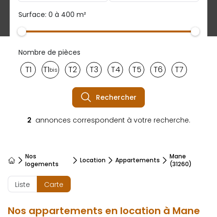
Surface: 0 à 400 m²
Nombre de pièces
T1
T1
T2
T3
T4
T5
T6
T7
bis
Rechercher
2
annonces correspondent à votre recherche.
Nos
Mane
Location
Appartements
Accueil
logements
(31260)
Liste
Carte
Nos appartements en location à Mane