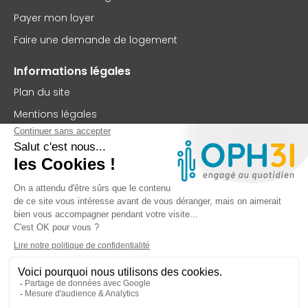
Payer mon loyer
Faire une demande de logement
Informations légales
Plan du site
Mentions légales
Politique de confidentialité
Accessibilité : partiellement conforme
Nous contacter
OPH31
75 rue Saint-Jean
BP 63102
31131 Balma Cedex
TEL : 05 62 73 56 00
FAX : 05 61 99 32 99