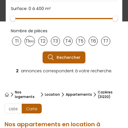
Surface: 0 à 400 m²
Nombre de pièces
T1
T1
T2
T3
T4
T5
T6
T7
bis
Rechercher
2
annonces correspondent à votre recherche.
Nos
Cazères
Location
Appartements
Accueil
logements
(31220)
Liste
Carte
Nos appartements en location à