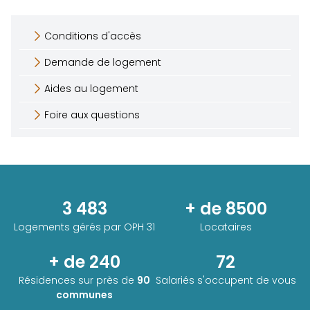
Conditions d'accès
Demande de logement
Aides au logement
Foire aux questions
3 483
+ de 8500
Logements gérés par
OPH 31
Locataires
+ de 240
72
Résidences sur près de
90
Salariés s'occupent de vous
communes