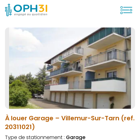
Ouvrir
À louer Garage – Villemur-Sur-Tarn (ref.
20311021)
Type de stationnement :
Garage