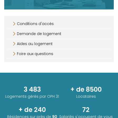
Conditions d'accès
Demande de logement
Aides au logement
Foire aux questions
3 483
+ de 8500
Logements gérés par
OPH 31
Locataires
+ de 240
72
Résidences sur près de
90
Salariés s'occupent de vous