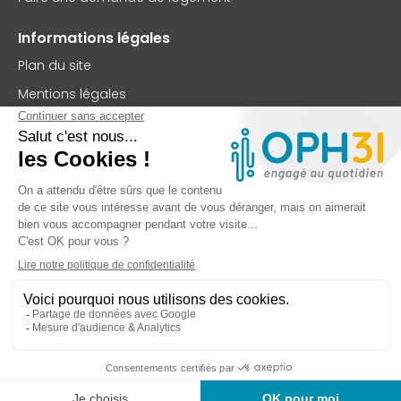
Informations légales
Plan du site
Mentions légales
Politique de confidentialité
Accessibilité : partiellement conforme
Nous contacter
OPH31
75 rue Saint-Jean
BP 63102
31131 Balma Cedex
TEL : 05 62 73 56 00
FAX : 05 61 99 32 99
Contactez-nous