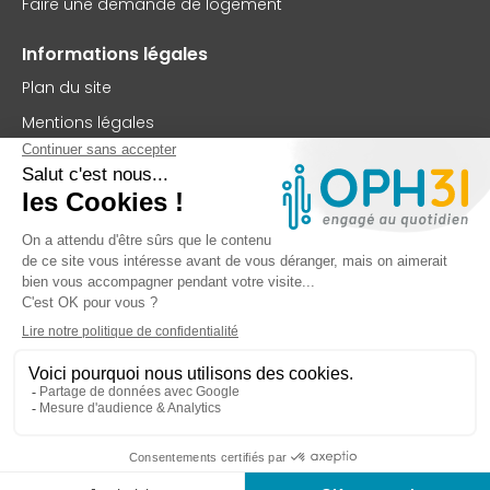
Faire une demande de logement
Informations légales
Plan du site
Mentions légales
Politique de confidentialité
Accessibilité : partiellement conforme
Nous contacter
OPH31
75 rue Saint-Jean
BP 63102
31131 Balma Cedex
TEL : 05 62 73 56 00
FAX : 05 61 99 32 99
Contactez-nous