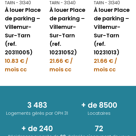
TARN - 31340
TARN - 31340
TARN - 31340
À louer Place
À louer Place
À louer Place
de parking –
de parking –
de parking –
Villemur-
Villemur-
Villemur-
Sur-Tarn
Sur-Tarn
Sur-Tarn
(ref.
(ref.
(ref.
20311005)
10231052)
10231013)
10.83 € /
21.66 € /
21.66 € /
mois cc
mois cc
mois cc
3 483
+ de 8500
Logements gérés par
OPH 31
Locataires
+ de 240
72