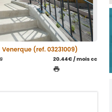
– Venerque (ref. 03231009)
ng
20.44€ / mois cc