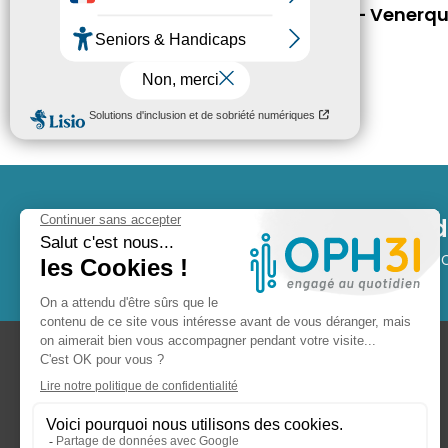
À louer Place de parking – Venerq
(ref. 03231011)
20.44 € / mois cc
3 483
+ 
Logements gérés par
OPH 31
Lo