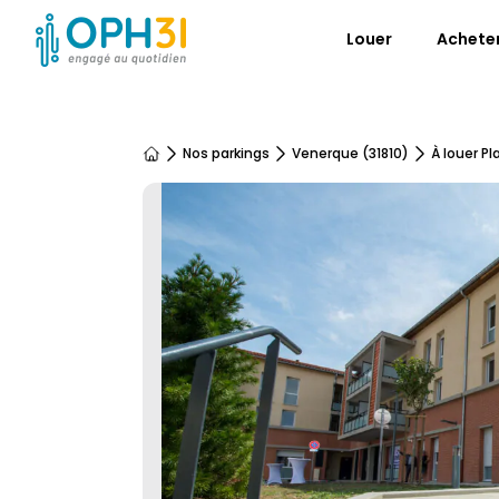
Louer
Achete
Nos parkings
Venerque (31810)
À louer P
Accueil