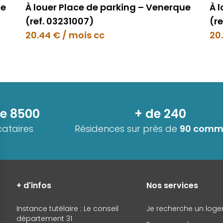
ue
À louer Place de parking – Venerque
À 
(ref. 03231007)
(re
20.44 € / mois cc
20
de 8500
+ de 240
cataires
Résidences sur près de
90 comm
+ d'infos
Nos services
Instance tutélaire : Le conseil
Je recherche un log
département 31