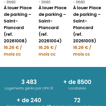
- 31580
- 31580
- 31580
À louer Place
À louer Place
À louer Place
de parking –
de parking –
de parking –
Saint-
Saint-
Saint-
Plancard
Plancard
Plancard
(ref.
(ref.
(ref.
20261008)
20261004)
20261005)
16.26 € /
16.26 € /
16.26 € /
mois cc
mois cc
mois cc
3 483
+ de 8500
Logements gérés par
OPH 31
Locataires
+ de 240
72