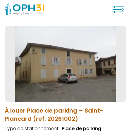
Ouvrir
À louer Place de parking – Saint-
Plancard (ref. 20261002)
Type de stationnement :
Place de parking