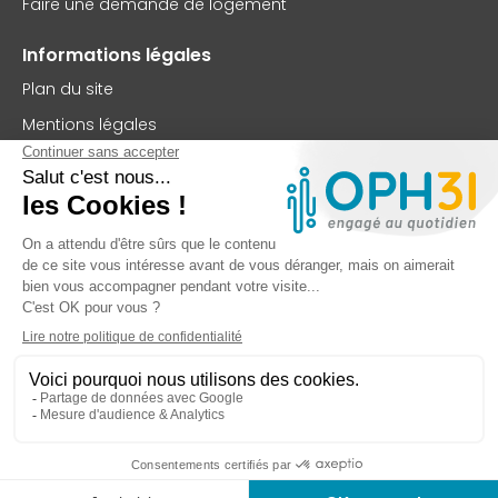
Faire une demande de logement
Informations légales
Plan du site
Mentions légales
Politique de confidentialité
Accessibilité : partiellement conforme
Nous contacter
OPH31
75 rue Saint-Jean
BP 63102
31131 Balma Cedex
TEL : 05 62 73 56 00
FAX : 05 61 99 32 99
Contactez-nous