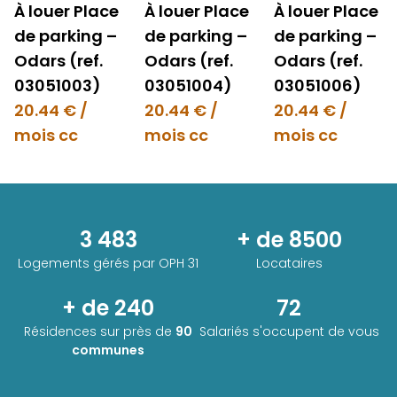
À louer Place
À louer Place
À louer Place
de parking –
de parking –
de parking –
Odars (ref.
Odars (ref.
Odars (ref.
03051003)
03051004)
03051006)
20.44 € /
20.44 € /
20.44 € /
mois cc
mois cc
mois cc
3 483
+ de 8500
Logements gérés par
OPH 31
Locataires
+ de 240
72
Résidences sur près de
90
Salariés s'occupent de vous
communes