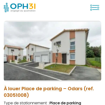
Ouvrir
À louer Place de parking – Odars (ref.
03051008)
Type de stationnement :
Place de parking