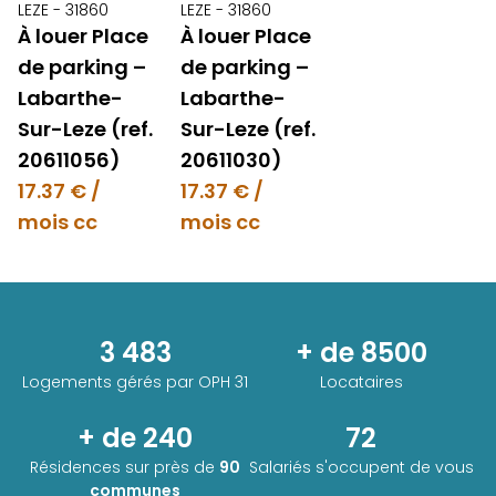
LEZE - 31860
LEZE - 31860
À louer Place
À louer Place
de parking –
de parking –
Labarthe-
Labarthe-
Sur-Leze (ref.
Sur-Leze (ref.
20611056)
20611030)
17.37 € /
17.37 € /
mois cc
mois cc
3 483
+ de 8500
Logements gérés par
OPH 31
Locataires
+ de 240
72
Résidences sur près de
90
Salariés s'occupent de vous
communes