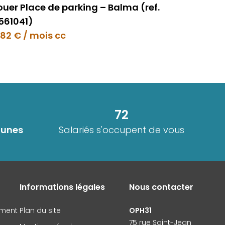
louer Place de parking – Balma (ref.
561041)
.82 € / mois cc
72
unes
Salariés s'occupent de vous
Informations légales
Nous contacter
ement
Plan du site
OPH31
75 rue Saint-Jean