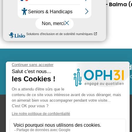
À louer Place de parking – Balma (r
02561045)
30.82 € / mois cc
3 483
+ 
Logements gérés par
OPH 31
Lo