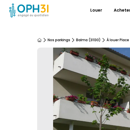
Louer
Achete
Nos parkings
Balma (31130)
À louer Place
Accueil