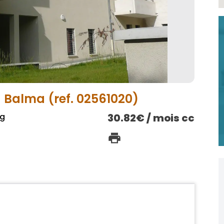
– Balma (ref. 02561020)
ng
30.82€ / mois cc