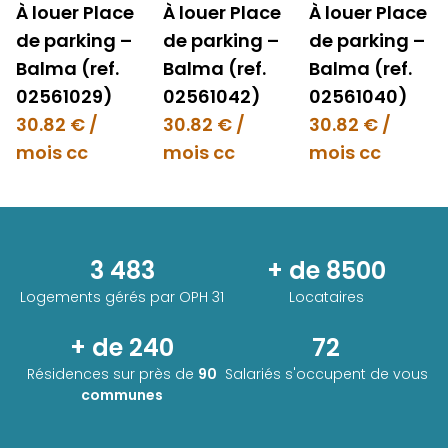
À louer Place
À louer Place
À louer Place
de parking –
de parking –
de parking –
Balma (ref.
Balma (ref.
Balma (ref.
02561029)
02561042)
02561040)
30.82 € /
30.82 € /
30.82 € /
mois cc
mois cc
mois cc
3 483
+ de 8500
Logements gérés par
OPH 31
Locataires
+ de 240
72
Résidences sur près de
90
Salariés s'occupent de vous
communes