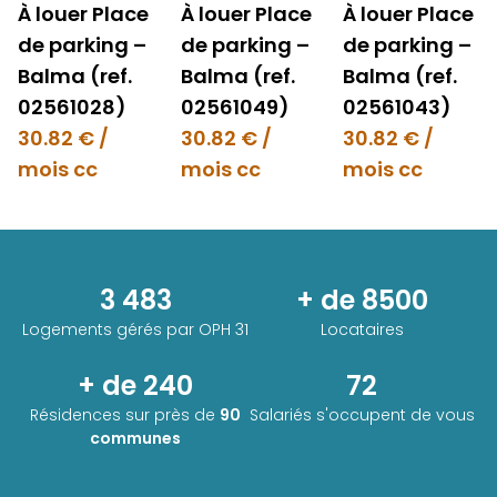
À louer Place
À louer Place
À louer Place
de parking –
de parking –
de parking –
Balma (ref.
Balma (ref.
Balma (ref.
02561028)
02561049)
02561043)
30.82 € /
30.82 € /
30.82 € /
mois cc
mois cc
mois cc
3 483
+ de 8500
Logements gérés par
OPH 31
Locataires
+ de 240
72
Résidences sur près de
90
Salariés s'occupent de vous
communes