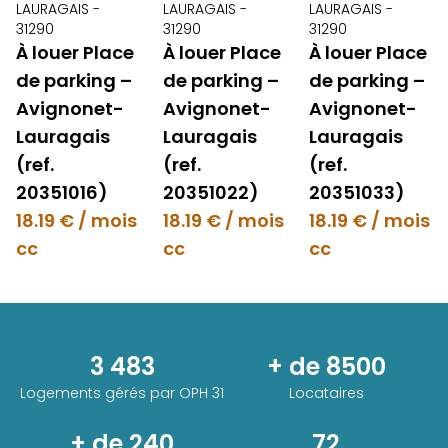
LAURAGAIS -
LAURAGAIS -
LAURAGAIS -
31290
31290
31290
À louer Place
À louer Place
À louer Place
de parking –
de parking –
de parking –
Avignonet-
Avignonet-
Avignonet-
Lauragais
Lauragais
Lauragais
(ref.
(ref.
(ref.
20351016)
20351022)
20351033)
18.19 € / mois
18.19 € / mois
18.19 € / mois
cc
cc
cc
3 483
+ de 8500
Logements gérés par
OPH 31
Locataires
+ de 240
72