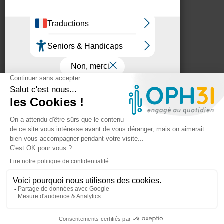
Faire une demande de logement
Informations légales
Plan du site
Mentions légales
Politique de confidentialité
Accessibilité : partiellement conforme
Nous contacter
OPH31
75 rue Saint-Jean
BP 63102
31131 Balma Cedex
TEL : 05 62 73 56 00
FAX : 05 61 99 32 99
Contactez-nous