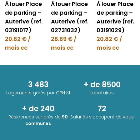
À louer Place
À louer Place
À louer Place
de parking –
de parking –
de parking –
Auterive (ref.
Auterive (ref.
Auterive (ref.
03191017)
02731032)
03191029)
20.82 € /
28.89 € /
20.82 € /
mois cc
mois cc
mois cc
3 483
+ de 8500
Logements gérés par
OPH 31
Locataires
+ de 240
72
Résidences sur près de
90
Salariés s'occupent de vous
communes