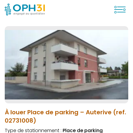
Ouvrir
À louer Place de parking – Auterive (ref.
02731008)
Type de stationnement :
Place de parking