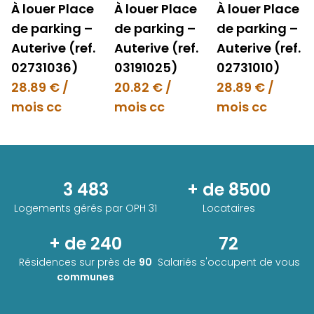
À louer Place
À louer Place
À louer Place
de parking –
de parking –
de parking –
Auterive (ref.
Auterive (ref.
Auterive (ref.
02731036)
03191025)
02731010)
28.89 € /
20.82 € /
28.89 € /
mois cc
mois cc
mois cc
3 483
+ de 8500
Logements gérés par
OPH 31
Locataires
+ de 240
72
Résidences sur près de
90
Salariés s'occupent de vous
communes