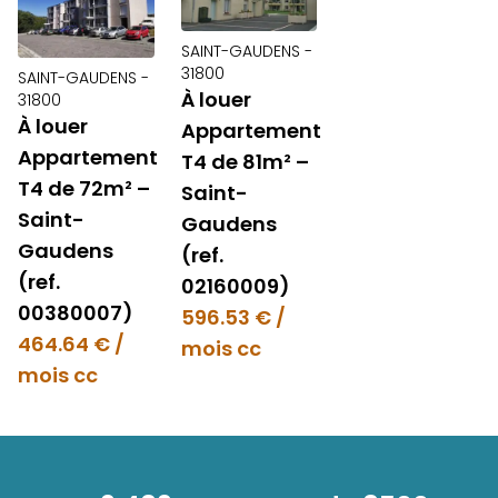
SAINT-GAUDENS -
31800
SAINT-GAUDENS -
À louer
31800
À louer
Appartement
Appartement
T4 de 81m² –
T4 de 72m² –
Saint-
Saint-
Gaudens
Gaudens
(ref.
(ref.
02160009)
00380007)
596.53 € /
464.64 € /
mois cc
mois cc