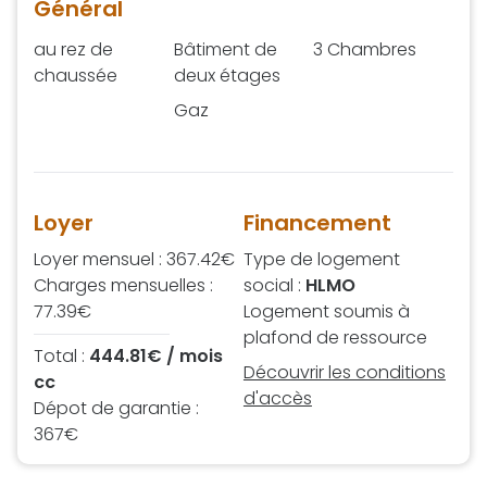
Général
au rez de
Bâtiment de
3 Chambres
chaussée
deux étages
Gaz
Loyer
Financement
Loyer mensuel : 367.42€
Type de logement
Charges mensuelles :
social :
HLMO
77.39€
Logement soumis à
plafond de ressource
Total :
444.81€ / mois
Découvrir les conditions
cc
d'accès
Dépot de garantie :
367€