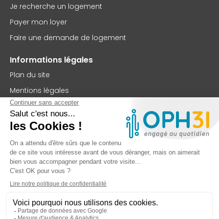
Je recherche un logement
Payer mon loyer
Faire une demande de logement
Informations légales
Plan du site
Mentions légales
Politique de confidentialité
Accessibilité : partiellement conforme
Nous contacter
OPH31
75 rue Saint-Jean
BP 63102
31131 Balma Cedex
TEL : 05 62 73 56 00
FAX : 05 61 99 32 99