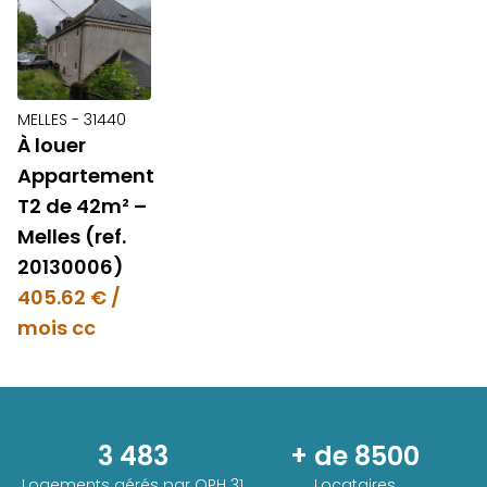
MELLES - 31440
À louer
Appartement
T2 de 42m² –
Melles (ref.
20130006)
405.62 € /
mois cc
3 483
+ de 8500
Logements gérés par
OPH 31
Locataires