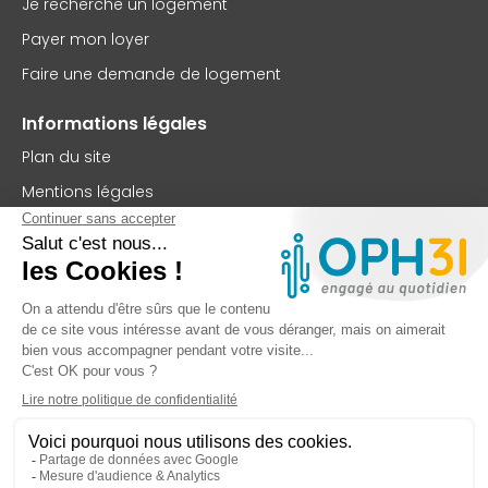
Je recherche un logement
Payer mon loyer
Faire une demande de logement
Informations légales
Plan du site
Mentions légales
Politique de confidentialité
Accessibilité : partiellement conforme
Nous contacter
OPH31
75 rue Saint-Jean
BP 63102
31131 Balma Cedex
TEL : 05 62 73 56 00
FAX : 05 61 99 32 99