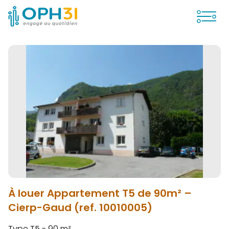
Ouvrir
À louer Appartement T5 de 90m² –
Cierp-Gaud (ref. 10010005)
Type T5 - 90 m²