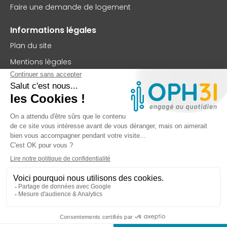
Faire une demande de logement
Informations légales
Plan du site
Mentions légales
Politique de confidentialité
Accessibilité : partiellement conforme
Nous contacter
OPH31
75 rue Saint-Jean
BP 63102
31131 Balma Cedex
TEL : 05 62 73 56 00
FAX : 05 61 99 32 99
Contactez-nous